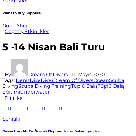
Send Brief
Want to Buy Supplies?
Go to Shop
Geçmiş Etkinlikler
5 -14 Nisan Bali Turu
By
Dream Of Divers
14 Mayıs 2020
Tags:
Deniz
Dive
Diver
Dream Of Divers
Ocean
Scuba
Diving
Scuba Diving Training
Tüplü Dalış
Tüplü Dalış
Eğitimi
Underwater
1
Like
Sonraki
Dalışa Hazırlık: En Önemli Ekipmanlar ve Bakım İpuçları