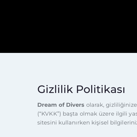
Gizlilik Politikası
Dream of Divers
olarak, gizliliğini
(“KVKK”) başta olmak üzere ilgili ya
sitesini kullanırken kişisel bilgiler