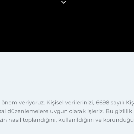
ze önem veriyoruz. Kişisel verilerinizi, 6698 sayılı
sal düzenlemelere uygun olarak işleriz. Bu gizlilik
inizin nasıl toplandığını, kullanıldığını ve korundu