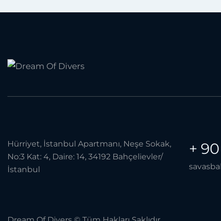
Hürriyet, İstanbul Apartmanı, Neşe Sokak,
+ 90
No:3 Kat: 4, Daire: 14, 34192 Bahçelievler/
savasba
İstanbul
Dream Of Divers © Tüm Hakları Saklıdır