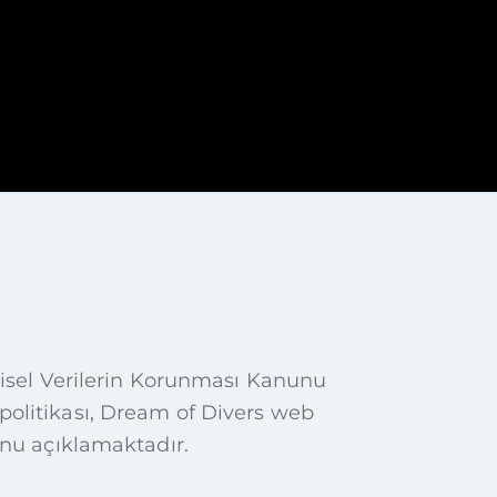
 Kişisel Verilerin Korunması Kanunu
 politikası, Dream of Divers web
ğunu açıklamaktadır.